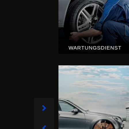
HOL- UND BRING-SER
Next
Previous