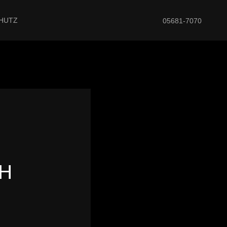
HUTZ
05681-7070
H