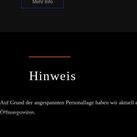
Mehr Info
Hinweis
Auf Grund der angespannten Personallage haben wir aktuell 
Öffnungszeiten.
Wir nutzen Cookies!
Wir verwenden Cookies auf unserer Website. Einige davo
Benutzererlebnis zu verbessern (Tracking-Cookies). Sie