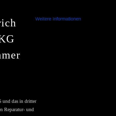
der Website nutzen können.
Weitere Informationen
rich
.KG
mmer
und das in dritter
en Reparatur- und