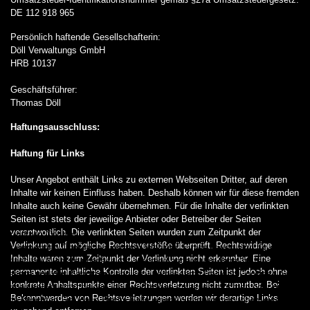
DE 112 918 965
Persönlich haftende Gesellschafterin:
Döll Verwaltungs GmbH
HRB 10137
Geschäftsführer:
Thomas Döll
Haftungsausschluss:
Haftung für Links
Unser Angebot enthält Links zu externen Webseiten Dritter, auf deren
Inhalte wir keinen Einfluss haben. Deshalb können wir für diese fremden
Inhalte auch keine Gewähr übernehmen. Für die Inhalte der verlinkten
Seiten ist stets der jeweilige Anbieter oder Betreiber der Seiten
verantwortlich. Die verlinkten Seiten wurden zum Zeitpunkt der
Wir nutzen Cookies!
Verlinkung auf mögliche Rechtsverstöße überprüft. Rechtswidrige
Wir verwenden Cookies auf unserer Website. Einige davon sind für den
Inhalte waren zum Zeitpunkt der Verlinkung nicht erkennbar. Eine
Betrieb der Website unerlässlich, während andere uns dabei helfen, diese
permanente inhaltliche Kontrolle der verlinkten Seiten ist jedoch ohne
Website und das Benutzererlebnis zu verbessern (Tracking-Cookies). Sie
konkrete Anhaltspunkte einer Rechtsverletzung nicht zumutbar. Bei
können selbst entscheiden, ob Sie Cookies zulassen möchten oder nicht.
Bekanntwerden von Rechtsverletzungen werden wir derartige Links
Bitte beachten Sie, dass Sie im Falle einer Ablehnung möglicherweise nicht