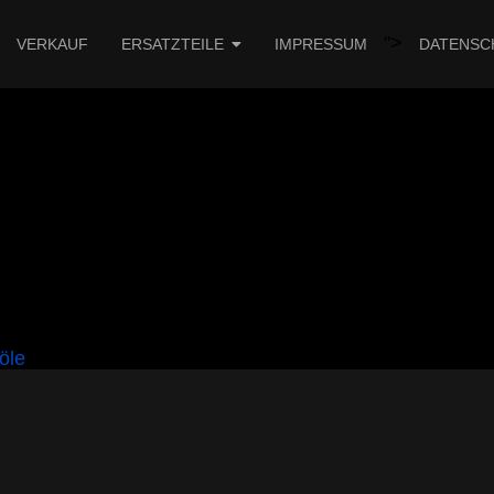
">
VERKAUF
ERSATZTEILE
IMPRESSUM
DATENSC
öle